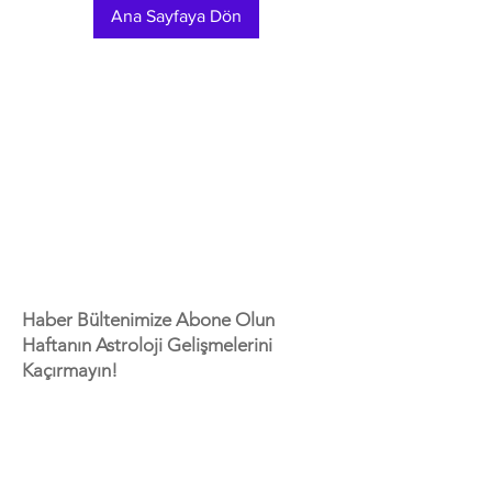
Ana Sayfaya Dön
Subscribe to Our
Newsletter
Haber Bültenimize Abone Olun
Haftanın Astroloji
Gelişmelerini
Kaçırmayın!
E-posta