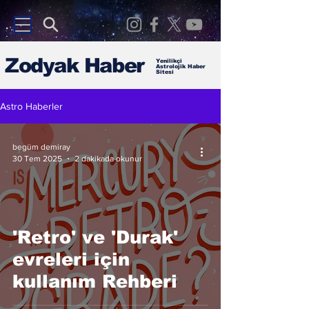
Zodyak Haber
Yenilikçi
Astrolojik Haber
Sitesi
Astro Haberler
begüm demiray
30 Tem 2025
2 dakikada okunur
'Retro' ve 'Durak'
evreleri için
kullanım Rehberi