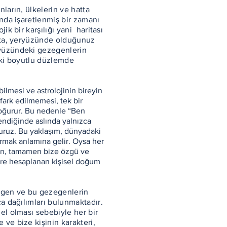
nların, ülkelerin ve hatta
ında işaretlenmiş bir zamanı
ik bir karşılığı yani haritası
rita, yeryüzünde olduğunuz
kyüzündeki gezegenlerin
 iki boyutlu düzlemde
lmesi ve astrolojinin bireyin
fark edilmemesi, tek bir
doğurur. Bu nedenle “Ben
ndiğinde aslında yalnızca
ruz. Bu yaklaşım, dünyadaki
ırmak anlamına gelir. Oysa her
yen, tamamen bize özgü ve
re hesaplanan kişisel doğum
zegen ve bu gezegenlerin
ca dağılımları bulunmaktadır.
el olması sebebiyle her bir
ve bize kişinin karakteri,