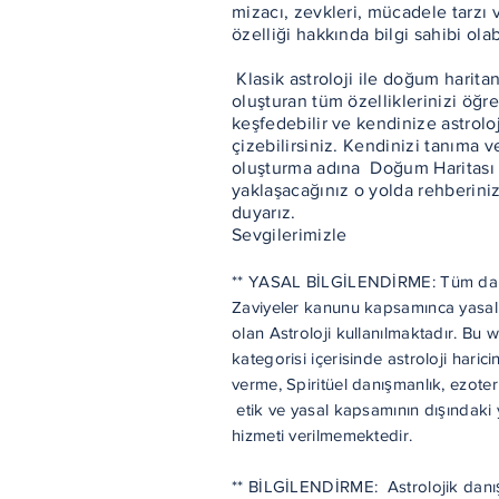
mizacı, zevkleri, mücadele tarzı 
özelliği hakkında bilgi sahibi ola
Klasik astroloji ile doğum haritan
oluşturan tüm özelliklerinizi öğre
keşfedebilir ve kendinize astroloji
çizebilirsiniz. Kendinizi tanıma ve
oluşturma adına Doğum Haritası 
yaklaşacağınız o yolda rehberini
duyarız.
Sevgilerimizle
** YASAL BİLGİLENDİRME: Tüm dan
Zaviyeler kanunu kapsamınca yasal
olan Astroloji kullanılmaktadır. Bu w
kategorisi içerisinde astroloji haric
verme, Spiritüel danışmanlık, ezoter
etik ve yasal kapsamının dışındak
hizmeti verilmemektedir.
** BİLGİLENDİRME: Astrolojik danış