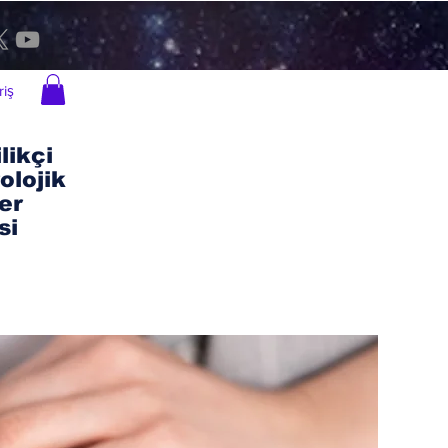
riş
likçi
olojik
er
si