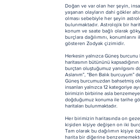
Doğan ve var olan her şeyin, insa
yaşanan olayların dahi gökler alt
olması sebebiyle her şeyin astroloj
bulunmaktadır. Astrolojik bir ha
konum ve saate bağlı olarak gö
burçlara dağılımını, konumlarını
gösteren Zodyak çizimidir.
Herkesin yalnızca Güneş burcunu bi
haritasının bütününü kapsadığının 
burçtan oluştuğumuz yanılgısını 
Aslanım”, “Ben Balık burcuyum” de
Güneş burcumuzdan bahsetmiş olu
insanları yalnızca 12 kategoriye ay
birimizin birbirine asla benzeme
doğduğumuz konuma ile tarihe gö
haritaları bulunmaktadır.
Her birimizin haritasında on ge
kişiden kişiye değişen on iki bur
Tam olarak bu dağılımın kişiye öz
harita bir diğerine benzememekte 